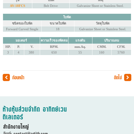
รุ่น
ชนิด
วัสดุ
AV-18FCS
Belt Drive
Galvanize Sheet or Stainless Steel.
ใบพัด
ชนิดของใบพัด
ขนาดใบพัด
วัสดุใบพัด
Forward Curved Single
18
Galvanize Sheet or Stainless Steel.
มอเตอร์
ความเร็วของพัดลม
แรงดัน
ปริมาณลม
HP.
P.
V.
RPM.
mm.Aq.
CMM.
CFM.
3
4
380
650
55
160
5760
ก่อนหน้า
ถัดไป
ห้างหุ้นส่วนจำกัด อาทิตย์เวน
ติเลเตอร์
สำนักงานใหญ่
อีเมล์:
contact@artith.com