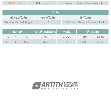
AV-15FCS
Belt Drive
Galvanize Sheet or Stainless Steel.
ใบพัด
ชนิดของใบพัด
ขนาดใบพัด
วัสดุใบพัด
Forward Curved Single
15
Galvanize Sheet or Stainless Steel.
มอเตอร์
ความเร็วของพัดลม
แรงดัน
ปริมาณลม
HP.
P.
V.
RPM.
mm.Aq.
CMM.
CFM.
3
4
380
950
45
105
3780