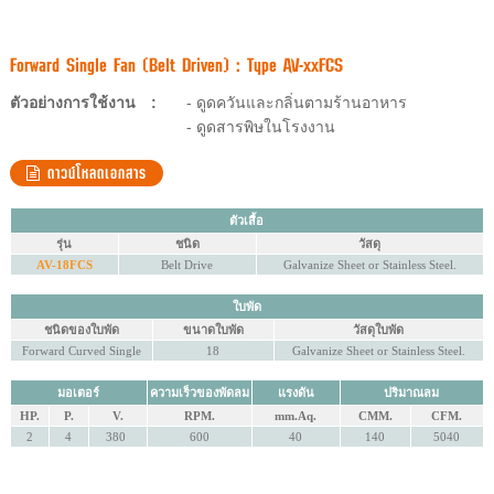
Forward Single Fan (Belt Driven) : Type AV-xxFCS
ตัวอย่างการใช้งาน
:
- ดูดควันและกลิ่นตามร้านอาหาร
- ดูดสารพิษในโรงงาน
ดาวน์โหลดเอกสาร
ตัวเสื้อ
รุ่น
ชนิด
วัสดุ
AV-18FCS
Belt Drive
Galvanize Sheet or Stainless Steel.
ใบพัด
ชนิดของใบพัด
ขนาดใบพัด
วัสดุใบพัด
Forward Curved Single
18
Galvanize Sheet or Stainless Steel.
มอเตอร์
ความเร็วของพัดลม
แรงดัน
ปริมาณลม
HP.
P.
V.
RPM.
mm.Aq.
CMM.
CFM.
2
4
380
600
40
140
5040