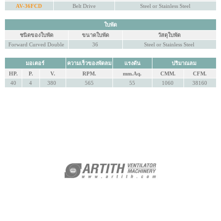
AV-36FCD
Belt Drive
Steel or Stainless Steel
ใบพัด
ชนิดของใบพัด
ขนาดใบพัด
วัสดุใบพัด
Forward Curved Double
36
Steel or Stainless Steel
มอเตอร์
ความเร็วของพัดลม
แรงดัน
ปริมาณลม
HP.
P.
V.
RPM.
mm.Aq.
CMM.
CFM.
40
4
380
565
55
1060
38160