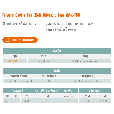
Forward Double Fan (Belt Driven) : Type AV-xxFCD
ตัวอย่างการใช้งาน
:
- ดูดควันและกลิ่นตามร้านอาหาร
- ดูดสารพิษในโรงงาน
ดาวน์โหลดเอกสาร
ตัวเสื้อ
รุ่น
ชนิด
วัสดุ
AV-36FCD
Belt Drive
Steel or Stainless Steel
ใบพัด
ชนิดของใบพัด
ขนาดใบพัด
วัสดุใบพัด
Forward Curved Double
36
Steel or Stainless Steel
มอเตอร์
ความเร็วของพัดลม
แรงดัน
ปริมาณลม
HP.
P.
V.
RPM.
mm.Aq.
CMM.
CFM.
50
4
380
575
65
1200
43200