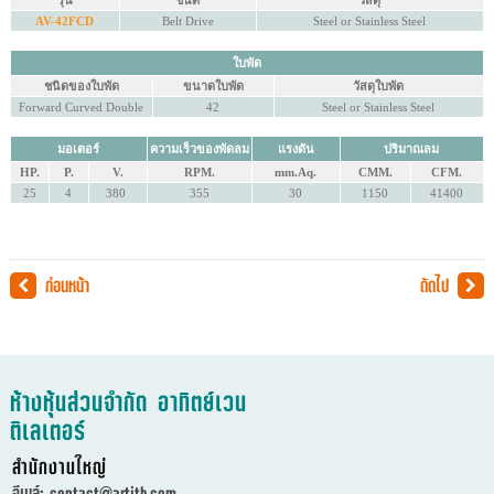
รุ่น
ชนิด
วัสดุ
AV-42FCD
Belt Drive
Steel or Stainless Steel
ใบพัด
ชนิดของใบพัด
ขนาดใบพัด
วัสดุใบพัด
Forward Curved Double
42
Steel or Stainless Steel
มอเตอร์
ความเร็วของพัดลม
แรงดัน
ปริมาณลม
HP.
P.
V.
RPM.
mm.Aq.
CMM.
CFM.
25
4
380
355
30
1150
41400
ก่อนหน้า
ถัดไป
ห้างหุ้นส่วนจำกัด อาทิตย์เวน
ติเลเตอร์
สำนักงานใหญ่
อีเมล์:
contact@artith.com