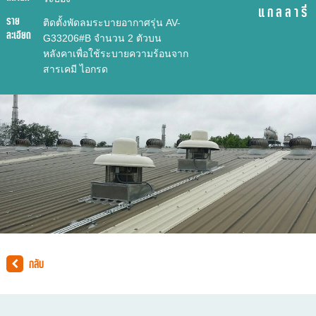
แกลลารี่
ราย
ติดตั้งพัดลมระบายอากาศรุ่น AV-
ละเอียด
G33206#B จำนวน 2 ตัวบน
หลังคาเพื่อใช้ระบายความร้อนจาก
สารเคมี ไอกรด
กลับ